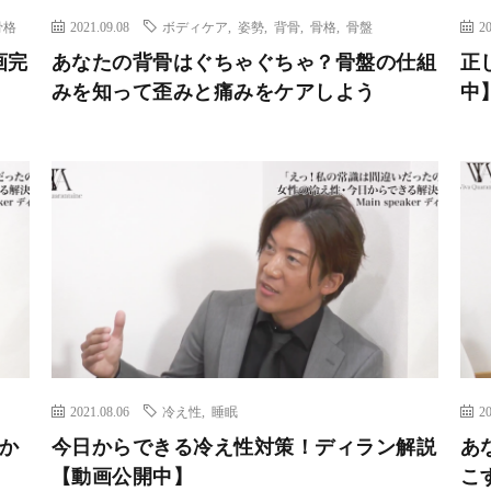
骨格
2021.09.08
ボディケア
,
姿勢
,
背骨
,
骨格
,
骨盤
20
画完
あなたの背骨はぐちゃぐちゃ？骨盤の仕組
正
みを知って歪みと痛みをケアしよう
中
2021.08.06
冷え性
,
睡眠
20
か
今日からできる冷え性対策！ディラン解説
あ
【動画公開中】
こ