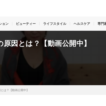
姿勢、ダイエット、ライフスタイル、魅せ方、考え方など。名古屋中心に活躍
のことを好きになる」女性を元気にする情報で未来と笑顔をつくります。
ション
ビューティー
ライフスタイル
ヘルスケア
専門
の原因とは？【動画公開中】
因とは？【動画公開中】