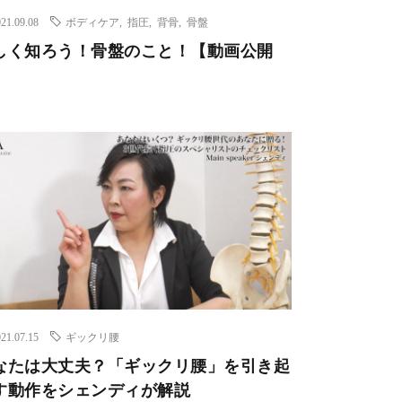
21.09.08
ボディケア
,
指圧
,
背骨
,
骨盤
しく知ろう！骨盤のこと！【動画公開
】
21.07.15
ギックリ腰
なたは大丈夫？「ギックリ腰」を引き起
す動作をシェンディが解説