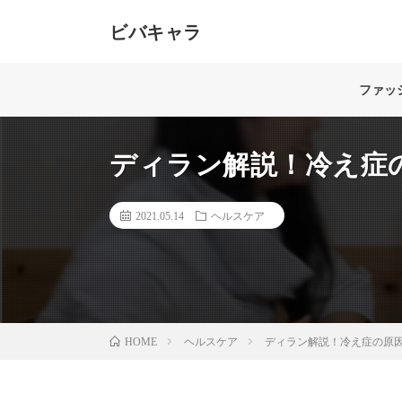
ビバキャラ
40代女性のためのメディア。髪、肌、ボディライン、
する美のスペシャリストがお届けします。「もっと自分
ファッ
ディラン解説！冷え症
2021.05.14
ヘルスケア
ヘルスケア
ディラン解説！冷え症の原
HOME