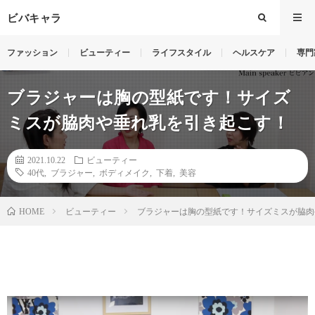
ビバキャラ
ファッション
ビューティー
ライフスタイル
ヘルスケア
専門
ブラジャーは胸の型紙です！サイズ
ミスが脇肉や垂れ乳を引き起こす！
2021.10.22
ビューティー
40代
,
ブラジャー
,
ボディメイク
,
下着
,
美容
ビューティー
ブラジャーは胸の型紙です！サイズミスが脇肉
HOME