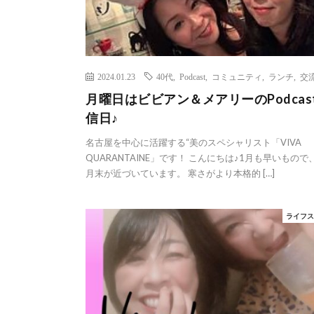
2024.01.23
40代
,
Podcast
,
コミュニティ
,
ランチ
,
交
月曜日はビビアン＆メアリーのPodcas
信日♪
名古屋を中心に活躍する“美のスペシャリスト「VIVA
QUARANTAINE」です！ こんにちは♪1月も早いもので
月末が近づいています。 寒さがより本格的 […]
ライフ