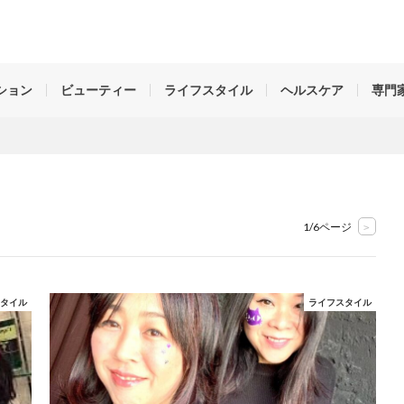
姿勢、ダイエット、ライフスタイル、魅せ方、考え方など。名古屋中心に活躍
のことを好きになる」女性を元気にする情報で未来と笑顔をつくります。
ション
ビューティー
ライフスタイル
ヘルスケア
専門
1/6ページ
>
スタイル
ライフスタイル