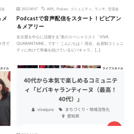
流会
2023.08.07
40代
,
Podcast
,
コミュニティ
,
ランチ
,
交流会
＆メ
Podcastで音声配信をスタート！ビビアン
＆メアリー
名古屋を中心に活躍する“美のスペシャリスト「VIVA
９月で
QUARANTAINE」です！ こんにちは！ 現在、会員制コミュニ
ティに向けて準備を続けているビバキャラ。 […]
スタイル
ライフスタイル