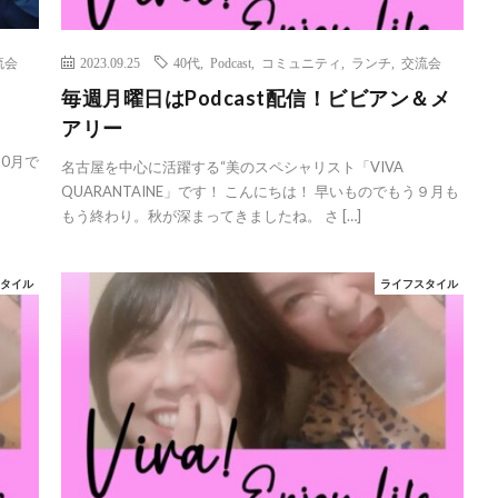
流会
2023.09.25
40代
,
Podcast
,
コミュニティ
,
ランチ
,
交流会
毎週月曜日はPodcast配信！ビビアン＆メ
アリー
10月で
名古屋を中心に活躍する“美のスペシャリスト「VIVA
QUARANTAINE」です！ こんにちは！ 早いものでもう９月も
もう終わり。秋が深まってきましたね。 さ […]
スタイル
ライフスタイル