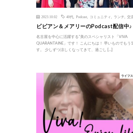
2023.10.02
40代
,
Podcast
,
コミュニティ
,
ランチ
,
交
ビビアン＆メアリーのPodcast配信中♪
名古屋を中心に活躍する“美のスペシャリスト「VIVA
QUARANTAINE」です！ こんにちは！ 早いものでもう
す。 少しずつ涼しくなってきて、過ごし […]
ライフ