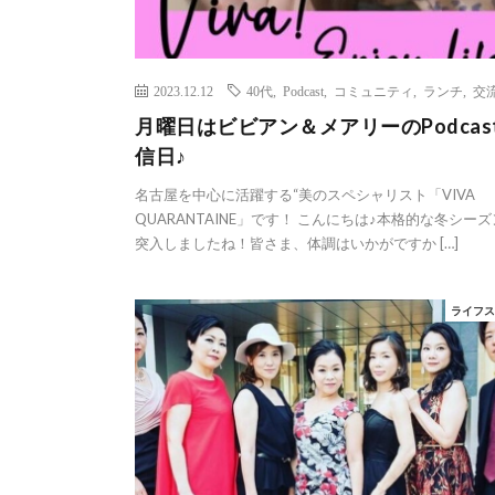
2023.12.12
40代
,
Podcast
,
コミュニティ
,
ランチ
,
交
月曜日はビビアン＆メアリーのPodcas
信日♪
名古屋を中心に活躍する“美のスペシャリスト「VIVA
QUARANTAINE」です！ こんにちは♪本格的な冬シー
突入しましたね！皆さま、体調はいかがですか […]
ライフ