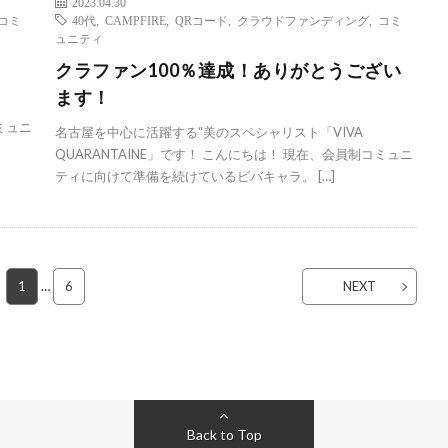
2023.04.30
コミ
40代
,
CAMPFIRE
,
QRコード
,
クラウドファンディング
,
コミ
ュニティ
クラファン100％達成！ありがとうござい
ます！
ミュニ
名古屋を中心に活躍する“美のスペシャリスト「VIVA
QUARANTAINE」です！ こんにちは！ 現在、会員制コミュニ
ティに向けて準備を続けているビバキャラ。 […]
1
…
6
NEXT
Back to Top