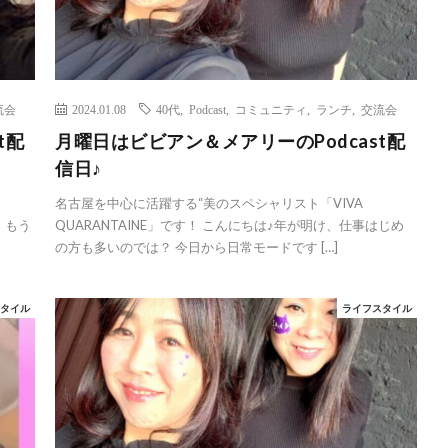
流会
2024.01.08
40代
,
Podcast
,
コミュニティ
,
ランチ
,
交流会
t配
月曜日はビビアン＆メアリーのPodcast配
信日♪
名古屋を中心に活躍する“美のスペシャリスト「VIVA
、もう
QUARANTAINE」です！ こんにちは♪年が明け、仕事はじめ
の方も多いのでは？ 今日から日常モードです […]
スタイル
ライフスタイル