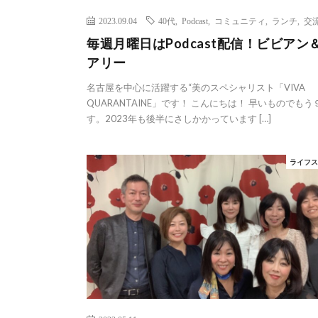
2023.09.04
40代
,
Podcast
,
コミュニティ
,
ランチ
,
交
毎週月曜日はPodcast配信！ビビアン
アリー
名古屋を中心に活躍する“美のスペシャリスト「VIVA
QUARANTAINE」です！ こんにちは！ 早いものでもう
す。2023年も後半にさしかかっています […]
ライフ