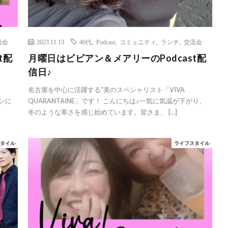
流会
2023.11.13
40代
,
Podcast
,
コミュニティ
,
ランチ
,
交流会
t配
月曜日はビビアン＆メアリーのPodcast配
信日♪
名古屋を中心に活躍する“美のスペシャリスト「VIVA
ズンに
QUARANTAINE」です！ こんにちは♪一気に気温が下がり、
冬のような寒さを感じ始めています。皆さま、 […]
スタイル
ライフスタイル