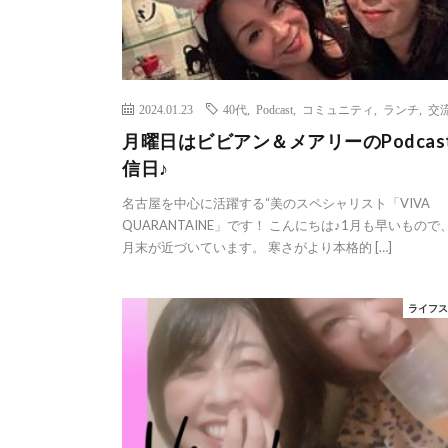
2024.01.23
40代
,
Podcast
,
コミュニティ
,
ランチ
,
交
月曜日はビビアン＆メアリーのPodcas
信日♪
名古屋を中心に活躍する“美のスペシャリスト「VIVA
QUARANTAINE」です！ こんにちは♪1月も早いもので
月末が近づいています。 寒さがより本格的 […]
ライフ