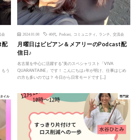
流会
2024.01.08
40代
,
Podcast
,
コミュニティ
,
ランチ
,
交流会
t配
月曜日はビビアン＆メアリーのPodcast配
信日♪
名古屋を中心に活躍する“美のスペシャリスト「VIVA
、もう
QUARANTAINE」です！ こんにちは♪年が明け、仕事はじめ
の方も多いのでは？ 今日から日常モードです […]
スタイル
専門家