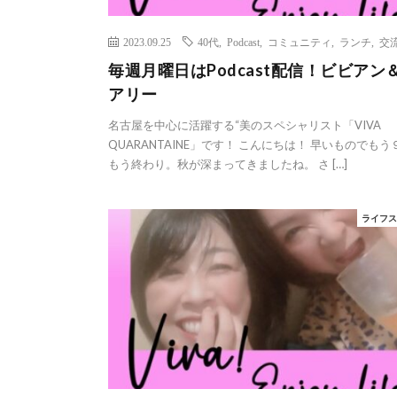
2023.09.25
40代
,
Podcast
,
コミュニティ
,
ランチ
,
交
毎週月曜日はPodcast配信！ビビアン
アリー
名古屋を中心に活躍する“美のスペシャリスト「VIVA
QUARANTAINE」です！ こんにちは！ 早いものでもう
もう終わり。秋が深まってきましたね。 さ […]
ライフ