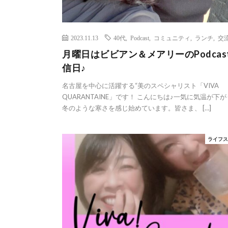
2023.11.13
40代
,
Podcast
,
コミュニティ
,
ランチ
,
交
月曜日はビビアン＆メアリーのPodcas
信日♪
名古屋を中心に活躍する“美のスペシャリスト「VIVA
QUARANTAINE」です！ こんにちは♪一気に気温が下
冬のような寒さを感じ始めています。皆さま、 […]
ライフ