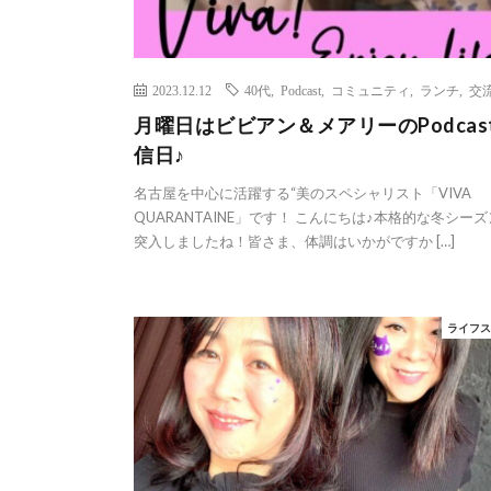
2023.12.12
40代
,
Podcast
,
コミュニティ
,
ランチ
,
交
月曜日はビビアン＆メアリーのPodcas
信日♪
名古屋を中心に活躍する“美のスペシャリスト「VIVA
QUARANTAINE」です！ こんにちは♪本格的な冬シー
突入しましたね！皆さま、体調はいかがですか […]
ライフ