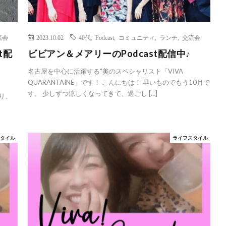
流会
2023.10.02
40代
,
Podcast
,
コミュニティ
,
ランチ
,
交流会
t配
ビビアン＆メアリーのPodcast配信中♪
名古屋を中心に活躍する“美のスペシャリスト「VIVA
QUARANTAINE」です！ こんにちは！ 早いものでもう10月で
す。 少しずつ涼しくなってきて、過ごし […]
がり、
スタイル
ライフスタイル