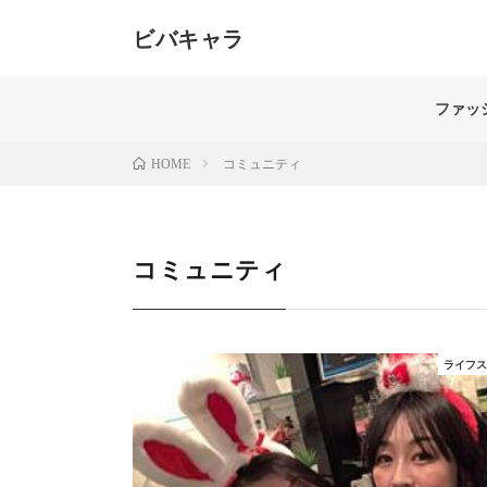
ビバキャラ
40代女性のためのメディア。髪、肌、ボディライン、
する美のスペシャリストがお届けします。「もっと自分
ファッ
コミュニティ
HOME
コミュニティ
ライフ