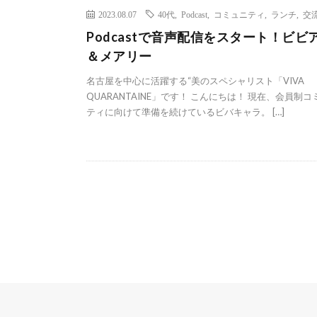
2023.08.07
40代
,
Podcast
,
コミュニティ
,
ランチ
,
交
Podcastで音声配信をスタート！ビビ
＆メアリー
名古屋を中心に活躍する“美のスペシャリスト「VIVA
QUARANTAINE」です！ こんにちは！ 現在、会員制コ
ティに向けて準備を続けているビバキャラ。 […]