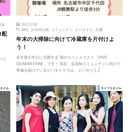
流会
2023.12.03
40代
,
お片付け術
,
コミュニティ
,
ビバメイト
,
介護
t配
年末の大掃除に向けて冷蔵庫を片付けよ
う！
名古屋を中心に活躍する“美のスペシャリスト「VIVA
ズンに
QUARANTAINE」です！ 現在、会員制コミュニティに向けて
準備を続けているビバキャラでは、 ビバキャ […]
スタイル
ライフスタイル