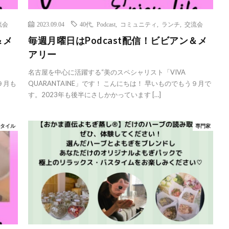
流会
2023.09.04
40代
,
Podcast
,
コミュニティ
,
ランチ
,
交流会
＆メ
毎週月曜日はPodcast配信！ビビアン＆メ
アリー
名古屋を中心に活躍する“美のスペシャリスト「VIVA
９月も
QUARANTAINE」です！ こんにちは！ 早いものでもう９月で
す。2023年も後半にさしかかっています […]
スタイル
専門家