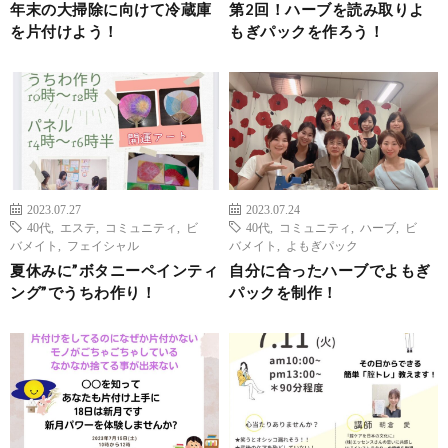
年末の大掃除に向けて冷蔵庫
第2回！ハーブを読み取りよ
を片付けよう！
もぎパックを作ろう！
2023.07.27
2023.07.24
40代
,
エステ
,
コミュニティ
,
ビ
40代
,
コミュニティ
,
ハーブ
,
ビ
バメイト
,
フェイシャル
バメイト
,
よもぎパック
夏休みに”ボタニーペインティ
自分に合ったハーブでよもぎ
ング”でうちわ作り！
パックを制作！