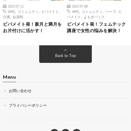
2023.07.12
2023.07.08
40代
,
コミュニティ
,
ビバメイト
,
40代
,
コミュニティ
,
ハーブ
,
ビ
介護
,
会員制
バメイト
,
よもぎパック
ビバメイト発！新月と満月を
ビバメイト発！フェムテック
お片付けに活かす！
講座で女性の悩みを解決！
Back to Top
Menu
お問い合わせ
プライバシーポリシー