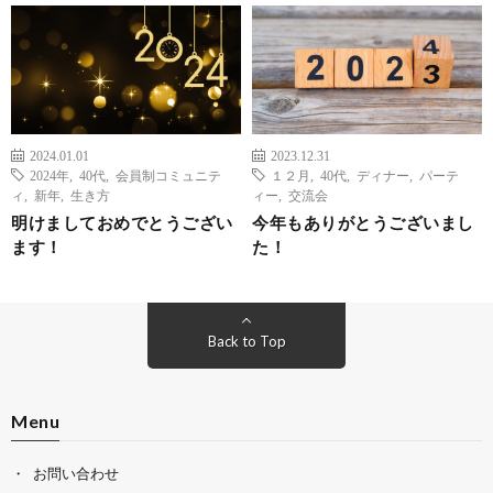
2024.01.01
2023.12.31
2024年
,
40代
,
会員制コミュニテ
１２月
,
40代
,
ディナー
,
パーテ
ィ
,
新年
,
生き方
ィー
,
交流会
明けましておめでとうござい
今年もありがとうございまし
ます！
た！
Back to Top
Menu
お問い合わせ