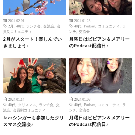
2024.02.01
2024.01.23
2月
,
40代
,
ランチ会
,
交流会
,
会
40代
,
Podcast
,
コミュニティ
,
ラ
員制コミュニティ
ンチ
,
交流会
2月がスタート！楽しんでい
月曜日はビビアン＆メアリー
きましょう♪
のPodcast配信日♪
2024.01.14
2024.01.08
40代
,
クリスマス
,
ランチ会
,
交
40代
,
Podcast
,
コミュニティ
,
ラ
流会
,
会員制コミュニティ
ンチ
,
交流会
Jazzシンガーも参加したクリ
月曜日はビビアン＆メアリー
スマス交流会♪
のPodcast配信日♪