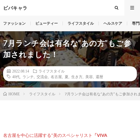
ビバキャラ
ファッション
ビューティー
ライフスタイル
ヘルスケア
専門
7月ランチ会は有名な“あの方”もご参
加されました！
2022.08.14
ライフスタイル
40代
,
ランチ
,
交流会
,
名古屋
,
夏
,
生き方
,
美容
,
還暦
ライフスタイル
7月ランチ会は有名な“あの方”もご参加され
HOME
名古屋を中心に活躍する“美のスペシャリスト
「VIVA