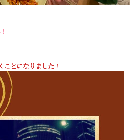
い！
くことになりました
！