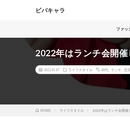
ビバキャラ
40代女性のためのメディア。髪、肌、ボディライン、
する美のスペシャリストがお届けします。「もっと自分
ファッ
2022年はランチ会開
2022.01.07
ライフスタイル
40代
,
ランチ
,
交
ライフスタイル
2022年はランチ会開催
HOME