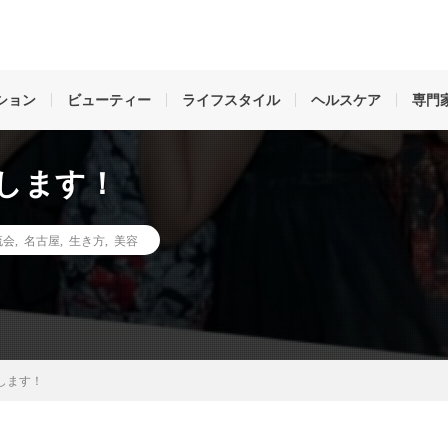
姿勢、ダイエット、ライフスタイル、魅せ方、考え方など。名古屋中心に活躍
のことを好きになる」女性を元気にする情報で未来と笑顔をつくります。
ション
ビューティー
ライフスタイル
ヘルスケア
専門
催します！
流会
,
名古屋
,
生き方
,
美容
します！