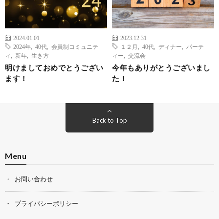
2024.01.01
2023.12.31
2024年
,
40代
,
会員制コミュニテ
１２月
,
40代
,
ディナー
,
パーテ
ィ
,
新年
,
生き方
ィー
,
交流会
明けましておめでとうござい
今年もありがとうございまし
ます！
た！
Back to Top
Menu
お問い合わせ
プライバシーポリシー