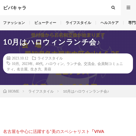
ビバキャラ
ファッション
ビューティー
ライフスタイル
ヘルスケア
専門
10月はハロウィンランチ会♪
2023.10.12
ライフスタイル
10月
,
2023年
,
40代
,
ハロウィン
,
ランチ会
,
交流会
,
会員制コミュニ
ティ
,
名古屋
,
生き方
,
美容
ライフスタイル
10月はハロウィンランチ会♪
HOME
名古屋を中心に活躍する“美のスペシャリスト
「VIVA