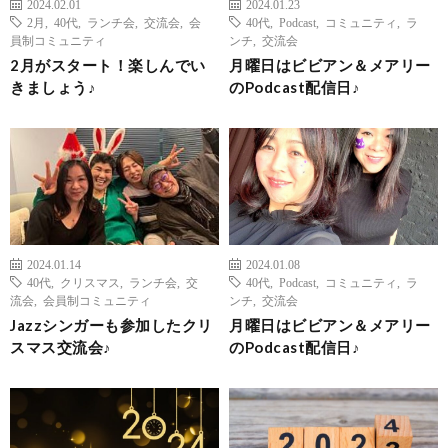
2024.02.01
2024.01.23
2月
,
40代
,
ランチ会
,
交流会
,
会
40代
,
Podcast
,
コミュニティ
,
ラ
員制コミュニティ
ンチ
,
交流会
2月がスタート！楽しんでい
月曜日はビビアン＆メアリー
きましょう♪
のPodcast配信日♪
2024.01.14
2024.01.08
40代
,
クリスマス
,
ランチ会
,
交
40代
,
Podcast
,
コミュニティ
,
ラ
流会
,
会員制コミュニティ
ンチ
,
交流会
Jazzシンガーも参加したクリ
月曜日はビビアン＆メアリー
スマス交流会♪
のPodcast配信日♪