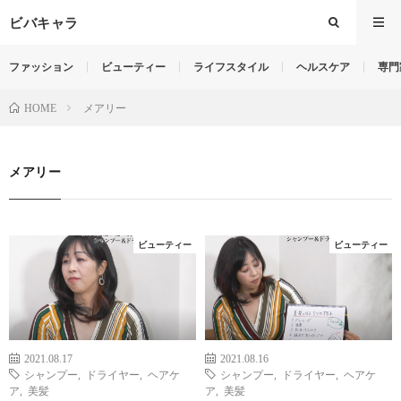
ビバキャラ
ファッション
ビューティー
ライフスタイル
ヘルスケア
専門
メアリー
HOME
メアリー
ビューティー
ビューティー
2021.08.17
2021.08.16
シャンプー
,
ドライヤー
,
ヘアケ
シャンプー
,
ドライヤー
,
ヘアケ
ア
,
美髪
ア
,
美髪