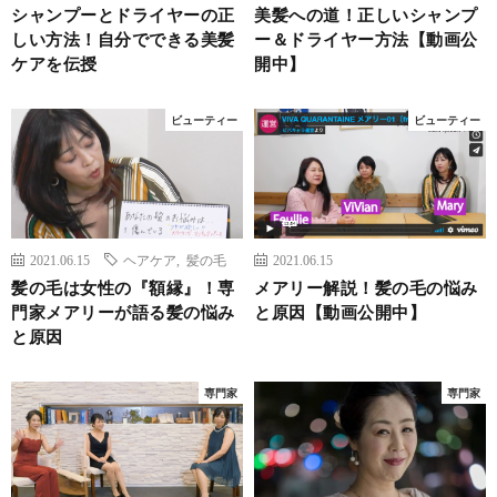
シャンプーとドライヤーの正
美髪への道！正しいシャンプ
しい方法！自分でできる美髪
ー＆ドライヤー方法【動画公
ケアを伝授
開中】
ビューティー
ビューティー
2021.06.15
ヘアケア
,
髪の毛
2021.06.15
髪の毛は女性の『額縁』！専
メアリー解説！髪の毛の悩み
門家メアリーが語る髪の悩み
と原因【動画公開中】
と原因
専門家
専門家